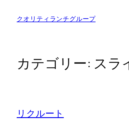
内
容
クオリティランチグループ
を
ス
キ
ッ
カテゴリー:
スラ
プ
リクルート